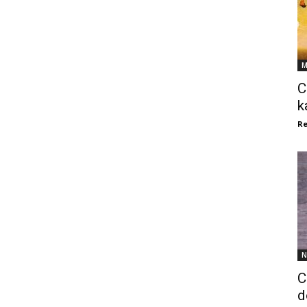
M
C
k
Re
N
C
d