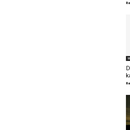
Re
M
D
k
Re