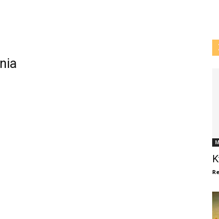
nia
M
K
Re