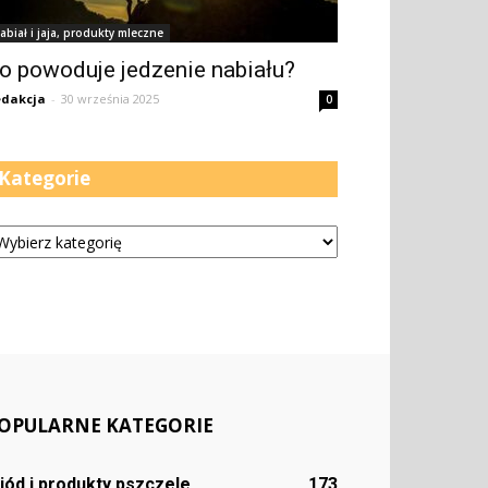
abiał i jaja, produkty mleczne
o powoduje jedzenie nabiału?
dakcja
-
30 września 2025
0
Kategorie
tegorie
OPULARNE KATEGORIE
iód i produkty pszczele
173