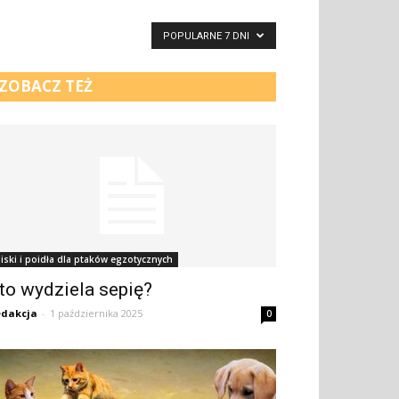
POPULARNE 7 DNI
ZOBACZ TEŻ
iski i poidła dla ptaków egzotycznych
to wydziela sepię?
dakcja
-
1 października 2025
0