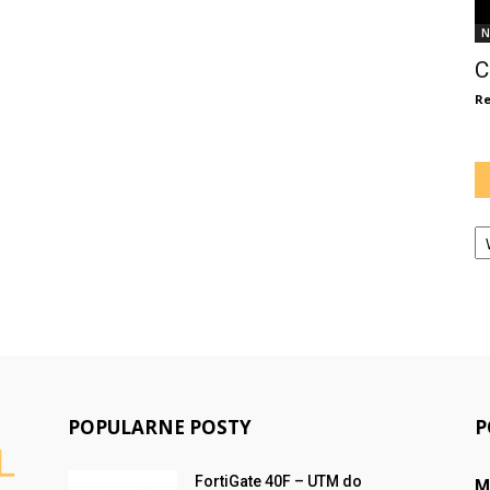
N
C
Re
Ka
POPULARNE POSTY
P
FortiGate 40F – UTM do
M