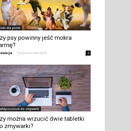
iski dla psów
zy psy powinny jeść mokra
armę?
dakcja
-
1 października 2025
0
abłyszczacze do zmywarki
zy można wrzucić dwie tabletki
o zmywarki?