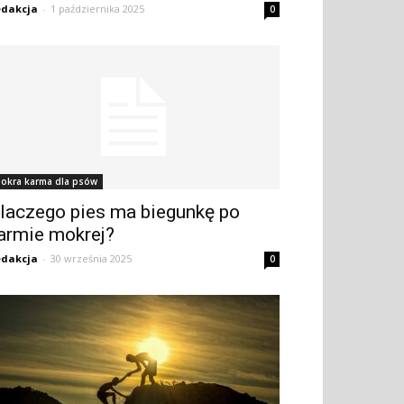
dakcja
-
1 października 2025
0
okra karma dla psów
laczego pies ma biegunkę po
armie mokrej?
dakcja
-
30 września 2025
0