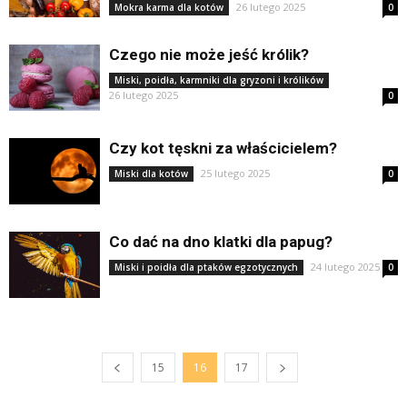
26 lutego 2025
Mokra karma dla kotów
0
Czego nie może jeść królik?
Miski, poidła, karmniki dla gryzoni i królików
26 lutego 2025
0
Czy kot tęskni za właścicielem?
25 lutego 2025
Miski dla kotów
0
Co dać na dno klatki dla papug?
24 lutego 2025
Miski i poidła dla ptaków egzotycznych
0
15
16
17