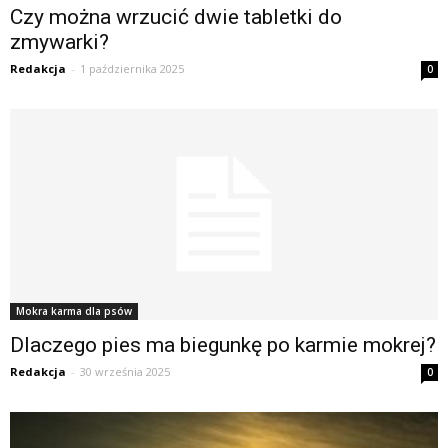
Czy można wrzucić dwie tabletki do
zmywarki?
Redakcja
-
1 października 2025
0
Mokra karma dla psów
Dlaczego pies ma biegunkę po karmie mokrej?
Redakcja
-
30 września 2025
0