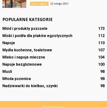
22 lutego 2021
Dom i ogród
POPULARNE KATEGORIE
Miód i produkty pszczele
173
Miski i poidła dla ptaków egzotycznych
112
Napoje
110
Mydła kuchenne, toaletowe
107
Mleko i napoje mleczne
104
Napoje bezglutenowe
100
Musli
98
Młoda pszenica
98
Nadziewarki do kiełbas, szynki
98
© patentmen.pl