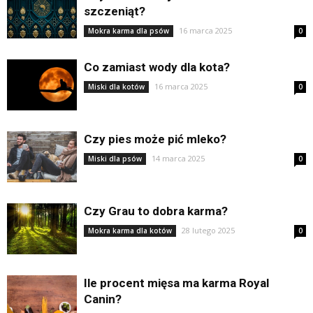
szczeniąt?
16 marca 2025
Mokra karma dla psów
0
Co zamiast wody dla kota?
16 marca 2025
Miski dla kotów
0
Czy pies może pić mleko?
14 marca 2025
Miski dla psów
0
Czy Grau to dobra karma?
28 lutego 2025
Mokra karma dla kotów
0
Ile procent mięsa ma karma Royal
Canin?