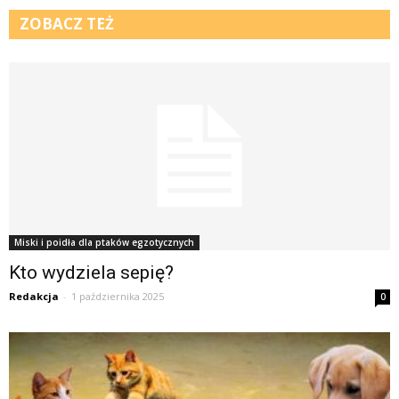
ZOBACZ TEŻ
Miski i poidła dla ptaków egzotycznych
Kto wydziela sepię?
Redakcja
-
1 października 2025
0