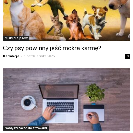
Miski dla psów
Czy psy powinny jeść mokra karmę?
Redakcja
-
1 października 2025
0
Nabłyszczacze do zmywarki