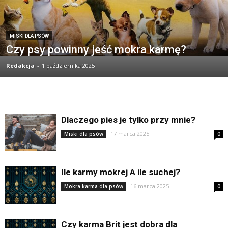
MISKI DLA PSÓW
Czy psy powinny jeść mokra karmę?
Redakcja
-
1 października 2025
Dlaczego pies je tylko przy mnie?
17 marca 2025
Miski dla psów
0
Ile karmy mokrej A ile suchej?
16 marca 2025
Mokra karma dla psów
0
Czy karma Brit jest dobra dla