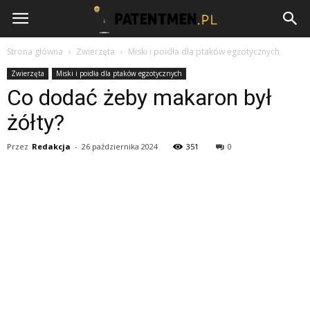
Patentmen.pl
Strona główna
Zwierzęta
Miski i poidła dla ptaków egzotycznych
Zwierzęta
Miski i poidła dla ptaków egzotycznych
Co dodać żeby makaron był
żółty?
Przez
Redakcja
-
26 października 2024
351
0