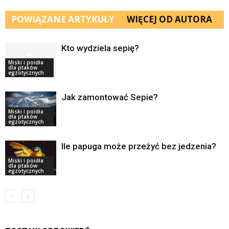
POWIĄZANE ARTYKUŁY
WIĘCEJ OD AUTORA
Kto wydziela sepię?
Miski i poidła
dla ptaków
egzotycznych
Jak zamontować Sepie?
Miski i poidła
dla ptaków
egzotycznych
Ile papuga może przeżyć bez jedzenia?
Miski i poidła
dla ptaków
egzotycznych