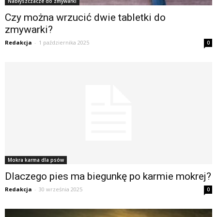
Nabłyszczacze do zmywarki
Czy można wrzucić dwie tabletki do
zmywarki?
Redakcja
-
1 października 2025
0
Mokra karma dla psów
Dlaczego pies ma biegunkę po karmie mokrej?
Redakcja
-
30 września 2025
0