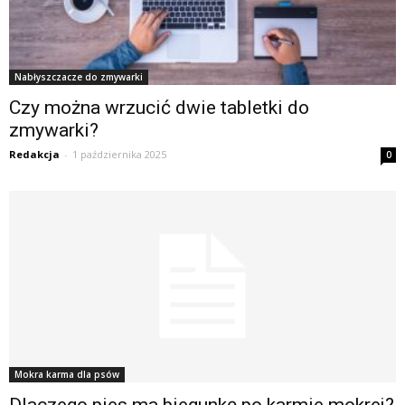
Nabłyszczacze do zmywarki
Czy można wrzucić dwie tabletki do
zmywarki?
Redakcja
-
1 października 2025
0
Mokra karma dla psów
Dlaczego pies ma biegunkę po karmie mokrej?