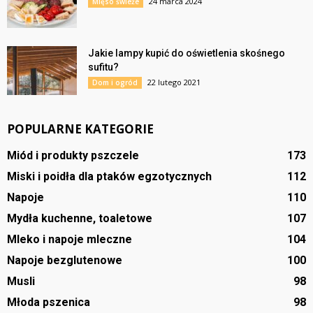
24 marca 2024
Mięso świeże
Jakie lampy kupić do oświetlenia skośnego
sufitu?
22 lutego 2021
Dom i ogród
POPULARNE KATEGORIE
Miód i produkty pszczele
173
Miski i poidła dla ptaków egzotycznych
112
Napoje
110
Mydła kuchenne, toaletowe
107
Mleko i napoje mleczne
104
Napoje bezglutenowe
100
Musli
98
Młoda pszenica
98