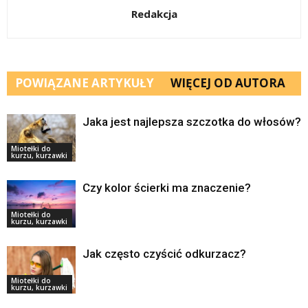
Redakcja
POWIĄZANE ARTYKUŁY
WIĘCEJ OD AUTORA
Jaka jest najlepsza szczotka do włosów?
Miotełki do
kurzu, kurzawki
Czy kolor ścierki ma znaczenie?
Miotełki do
kurzu, kurzawki
Jak często czyścić odkurzacz?
Miotełki do
kurzu, kurzawki