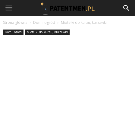
Patentmen.pl
Strona główna
Dom i ogród
Miotełki do kurzu, kurzawki
Dom i ogród
Miotełki do kurzu, kurzawki