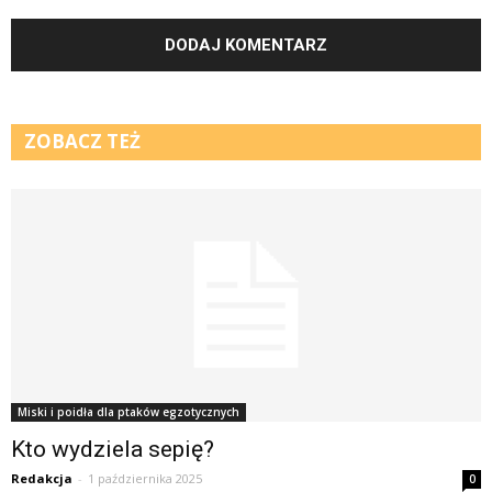
ZOBACZ TEŻ
Miski i poidła dla ptaków egzotycznych
Kto wydziela sepię?
Redakcja
-
1 października 2025
0