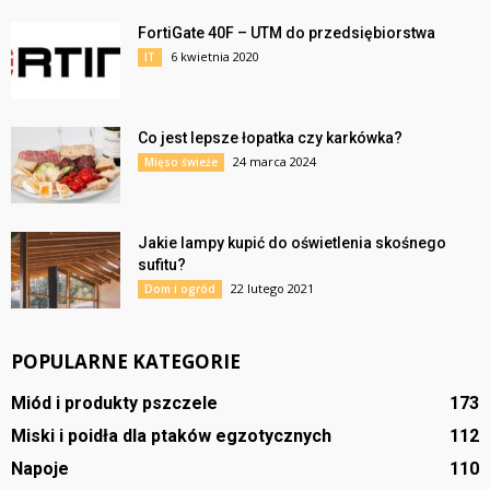
FortiGate 40F – UTM do przedsiębiorstwa
6 kwietnia 2020
IT
Co jest lepsze łopatka czy karkówka?
24 marca 2024
Mięso świeże
Jakie lampy kupić do oświetlenia skośnego
sufitu?
22 lutego 2021
Dom i ogród
POPULARNE KATEGORIE
Miód i produkty pszczele
173
Miski i poidła dla ptaków egzotycznych
112
Napoje
110