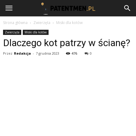
Patentmen.pl
Strona główna
Zwierzęta
Miski dla kotów
Zwierzęta
Miski dla kotów
Dlaczego kot patrzy w ścianę?
Przez
Redakcja
-
7 grudnia 2023
476
0