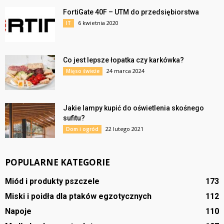
FortiGate 40F – UTM do przedsiębiorstwa
6 kwietnia 2020
IT
Co jest lepsze łopatka czy karkówka?
24 marca 2024
Mięso świeże
Jakie lampy kupić do oświetlenia skośnego
sufitu?
22 lutego 2021
Dom i ogród
POPULARNE KATEGORIE
Miód i produkty pszczele
173
Miski i poidła dla ptaków egzotycznych
112
Napoje
110