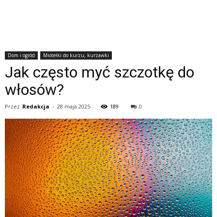
Dom i ogród
Miotełki do kurzu, kurzawki
Jak często myć szczotkę do
włosów?
Przez
Redakcja
-
28 maja 2025
189
0