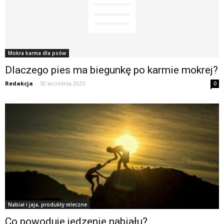
Mokra karma dla psów
Dlaczego pies ma biegunkę po karmie mokrej?
Redakcja
-
30 września 2025
0
Nabiał i jaja, produkty mleczne
Co powoduje jedzenie nabiału?