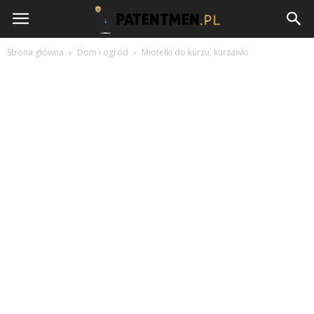
Patentmen.pl
Strona główna
Dom i ogród
Miotełki do kurzu, kurzawki