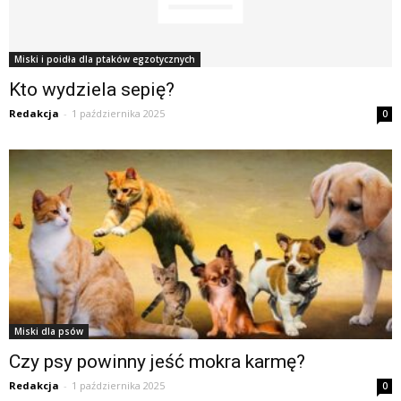
Miski i poidła dla ptaków egzotycznych
Kto wydziela sepię?
Redakcja
-
1 października 2025
0
Miski dla psów
Czy psy powinny jeść mokra karmę?
Redakcja
-
1 października 2025
0