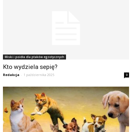
Miski i poidła dla ptaków egzotycznych
Kto wydziela sepię?
Redakcja
-
1 października 2025
0