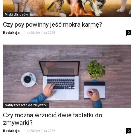
Miski dla psów
Czy psy powinny jeść mokra karmę?
Redakcja
-
1 października 2025
0
Nabłyszczacze do zmywarki
Czy można wrzucić dwie tabletki do
zmywarki?
Redakcja
-
1 października 2025
0