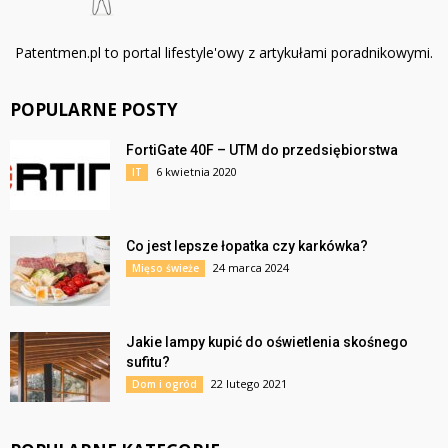
Patentmen.pl to portal lifestyle'owy z artykułami poradnikowymi.
POPULARNE POSTY
FortiGate 40F – UTM do przedsiębiorstwa
6 kwietnia 2020
IT
Co jest lepsze łopatka czy karkówka?
24 marca 2024
Mięso świeże
Jakie lampy kupić do oświetlenia skośnego
sufitu?
22 lutego 2021
Dom i ogród