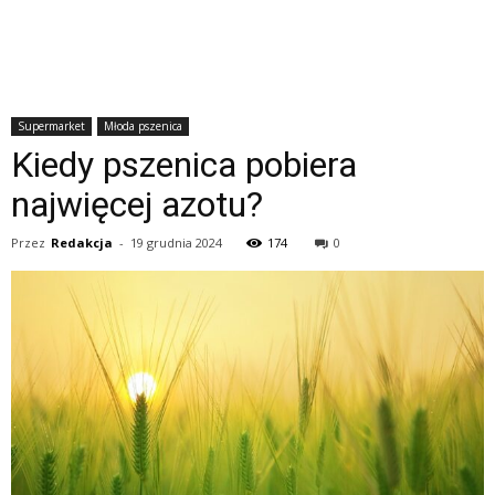
Supermarket
Młoda pszenica
Kiedy pszenica pobiera
najwięcej azotu?
Przez
Redakcja
-
19 grudnia 2024
174
0