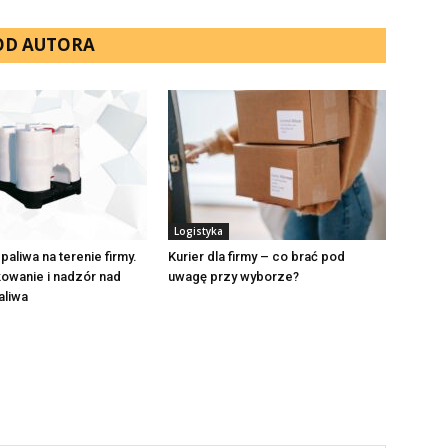
 OD AUTORA
Logistyka
paliwa na terenie firmy.
Kurier dla firmy – co brać pod
owanie i nadzór nad
uwagę przy wyborze?
aliwa