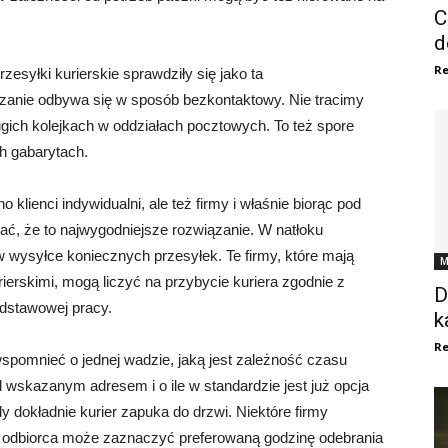
C
d
Re
esyłki kurierskie sprawdziły się jako ta
czanie odbywa się w sposób bezkontaktowy. Nie tracimy
gich kolejkach w oddziałach pocztowych. To też spore
ch gabarytach.
klienci indywidualni, ale też firmy i właśnie biorąc pod
ać, że to najwygodniejsze rozwiązanie. W natłoku
wysyłce koniecznych przesyłek. Te firmy, które mają
M
rskimi, mogą liczyć na przybycie kuriera zgodnie z
D
dstawowej pracy.
k
Re
pomnieć o jednej wadzie, jaką jest zależność czasu
 wskazanym adresem i o ile w standardzie jest już opcja
dy dokładnie kurier zapuka do drzwi. Niektóre firmy
 a odbiorca może zaznaczyć preferowaną godzinę odebrania