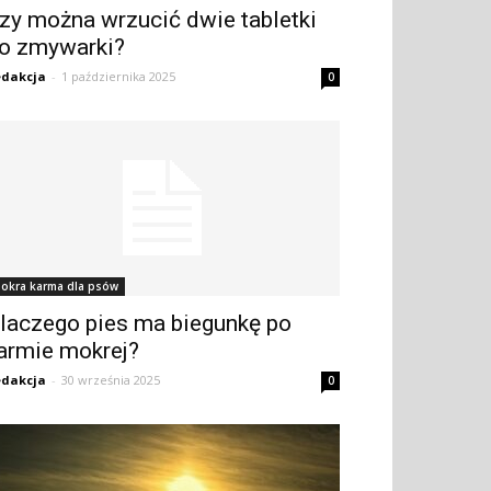
zy można wrzucić dwie tabletki
o zmywarki?
dakcja
-
1 października 2025
0
okra karma dla psów
laczego pies ma biegunkę po
armie mokrej?
dakcja
-
30 września 2025
0