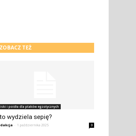
ZOBACZ TEŻ
iski i poidła dla ptaków egzotycznych
to wydziela sepię?
dakcja
-
1 października 2025
0