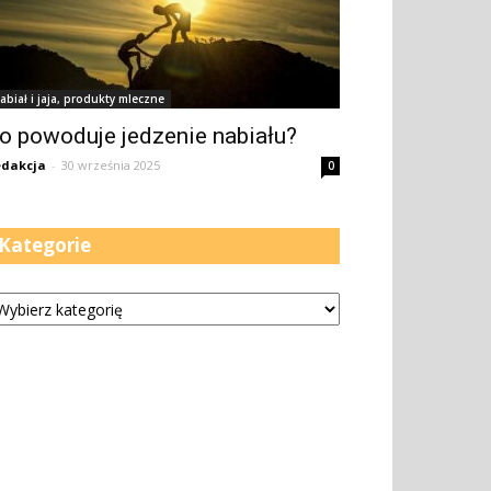
abiał i jaja, produkty mleczne
o powoduje jedzenie nabiału?
dakcja
-
30 września 2025
0
Kategorie
tegorie