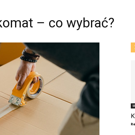
zkomat – co wybrać?
M
K
Re