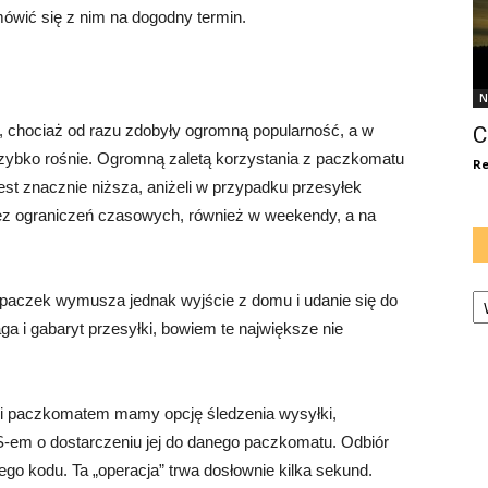
mówić się z nim na dogodny termin.
N
 chociaż od razu zdobyły ogromną popularność, a w
C
szybko rośnie. Ogromną zaletą korzystania z paczkomatu
Re
est znacznie niższa, aniżeli w przypadku przesyłek
ez ograniczeń czasowych, również w weekendy, a na
Ka
 paczek wymusza jednak wyjście z domu i udanie się do
 i gabaryt przesyłki, bowiem te największe nie
i paczkomatem mamy opcję śledzenia wysyłki,
-em o dostarczeniu jej do danego paczkomatu. Odbiór
go kodu. Ta „operacja” trwa dosłownie kilka sekund.