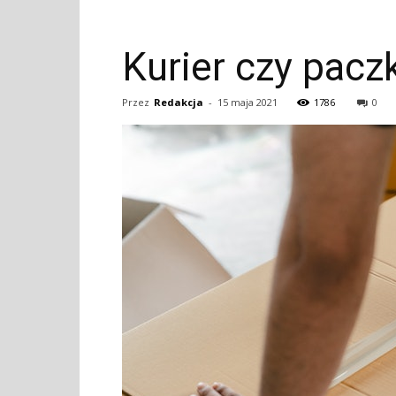
Kurier czy pac
Przez
Redakcja
-
15 maja 2021
1786
0