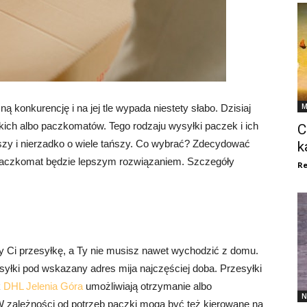
M
 konkurencję i na jej tle wypada niestety słabo. Dzisiaj
kich albo paczkomatów. Tego rodzaju wysyłki paczek i ich
C
bszy i nierzadko o wiele tańszy. Co wybrać? Zdecydować
k
 paczkomat będzie lepszym rozwiązaniem. Szczegóły
Re
zy Ci przesyłkę, a Ty nie musisz nawet wychodzić z domu.
łki pod wskazany adres mija najczęściej doba. Przesyłki
k
DHL Jelenia Góra
umożliwiają otrzymanie albo
N
W zależności od potrzeb paczki mogą być też kierowane na