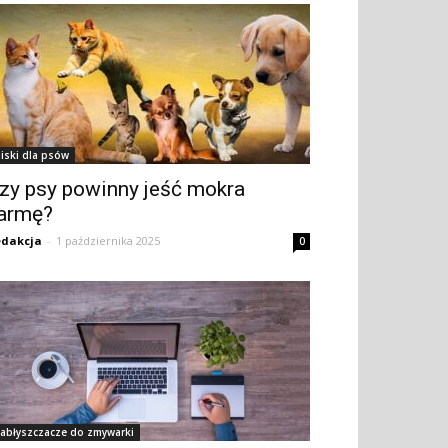
iski dla psów
zy psy powinny jeść mokra
armę?
dakcja
-
1 października 2025
0
abłyszczacze do zmywarki