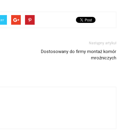
ter
Następny artykuł
Dostosowany do firmy montaż komór
mroźniczych